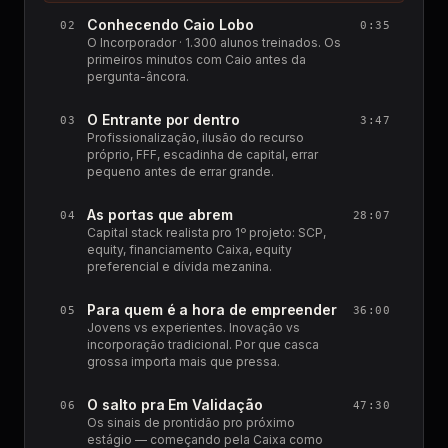
Conhecendo Caio Lobo
02
0:35
O Incorporador · 1.300 alunos treinados. Os
primeiros minutos com Caio antes da
pergunta-âncora.
O Entrante por dentro
03
3:47
Profissionalização, ilusão do recurso
próprio, FFF, escadinha de capital, errar
pequeno antes de errar grande.
As portas que abrem
04
28:07
Capital stack realista pro 1º projeto: SCP,
equity, financiamento Caixa, equity
preferencial e dívida mezanina.
Para quem é a hora de empreender
05
36:00
Jovens vs experientes. Inovação vs
incorporação tradicional. Por que casca
grossa importa mais que pressa.
O salto pra Em Validação
06
47:30
Os sinais de prontidão pro próximo
estágio — começando pela Caixa como