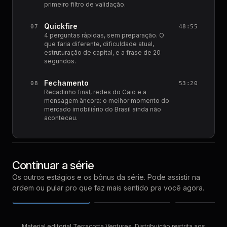
primeiro filtro de validação.
Quickfire
07
48:55
4 perguntas rápidas, sem preparação. O
que faria diferente, dificuldade atual,
estruturação de capital, e a frase de 20
segundos.
Fechamento
08
53:20
Recadinho final, redes do Caio e a
mensagem âncora: o melhor momento do
mercado imobiliário do Brasil ainda não
aconteceu.
Continuar a série
Em Validação
Já Provado
Recorrente
com
Leonardo
com
Álvaro Barreto
Os outros estágios e os bônus da série.
Pode assistir na
Belisario
Rezende
com
Caio Castro
ordem ou pular pro que faz mais sentido pra você agora.
ASSISTIR AGORA
ASSISTIR AGORA
ASSISTIR AG
12 de
14 de
1
EPISÓDIO
EPISÓDIO
PRÓXIMO
mai
03
04
mai
m
Material editorial Terracotta Ventures. Distribuição restrita aos