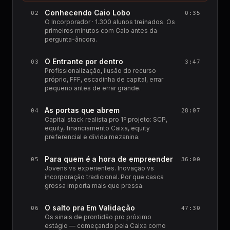
Conhecendo Caio Lobo
02
0:35
O Incorporador · 1.300 alunos treinados. Os
primeiros minutos com Caio antes da
pergunta-âncora.
O Entrante por dentro
03
3:47
Profissionalização, ilusão do recurso
próprio, FFF, escadinha de capital, errar
pequeno antes de errar grande.
As portas que abrem
04
28:07
Capital stack realista pro 1º projeto: SCP,
equity, financiamento Caixa, equity
preferencial e dívida mezanina.
Para quem é a hora de empreender
05
36:00
Jovens vs experientes. Inovação vs
incorporação tradicional. Por que casca
grossa importa mais que pressa.
O salto pra Em Validação
06
47:30
Os sinais de prontidão pro próximo
estágio — começando pela Caixa como