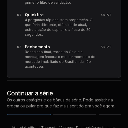
primeiro filtro de validação.
Quickfire
07
48:55
4 perguntas rápidas, sem preparação. O
que faria diferente, dificuldade atual,
estruturação de capital, e a frase de 20
segundos.
Fechamento
08
53:20
Recadinho final, redes do Caio e a
mensagem âncora: o melhor momento do
mercado imobiliário do Brasil ainda não
aconteceu.
Continuar a série
Em Validação
Já Provado
Recorrente
com
Leonardo
com
Álvaro Barreto
Os outros estágios e os bônus da série.
Pode assistir na
Belisario
Rezende
com
Caio Castro
ordem ou pular pro que faz mais sentido pra você agora.
ASSISTIR AGORA
ASSISTIR AGORA
ASSISTIR AG
12 de
14 de
1
EPISÓDIO
EPISÓDIO
PRÓXIMO
mai
03
04
mai
m
Material editorial Terracotta Ventures. Distribuição restrita aos