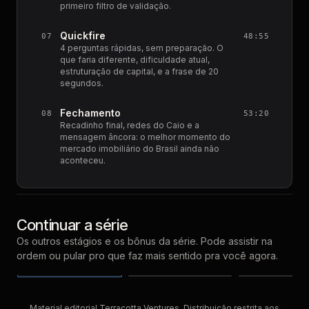
primeiro filtro de validação.
Quickfire
07
48:55
4 perguntas rápidas, sem preparação. O
que faria diferente, dificuldade atual,
estruturação de capital, e a frase de 20
segundos.
Fechamento
08
53:20
Recadinho final, redes do Caio e a
mensagem âncora: o melhor momento do
mercado imobiliário do Brasil ainda não
aconteceu.
Continuar a série
Em Validação
Já Provado
Recorrente
com
Leonardo
com
Álvaro Barreto
Os outros estágios e os bônus da série.
Pode assistir na
Belisario
Rezende
com
Caio Castro
ordem ou pular pro que faz mais sentido pra você agora.
ASSISTIR AGORA
ASSISTIR AGORA
ASSISTIR AG
12 de
14 de
1
EPISÓDIO
EPISÓDIO
PRÓXIMO
mai
03
04
mai
m
Material editorial Terracotta Ventures. Distribuição restrita aos