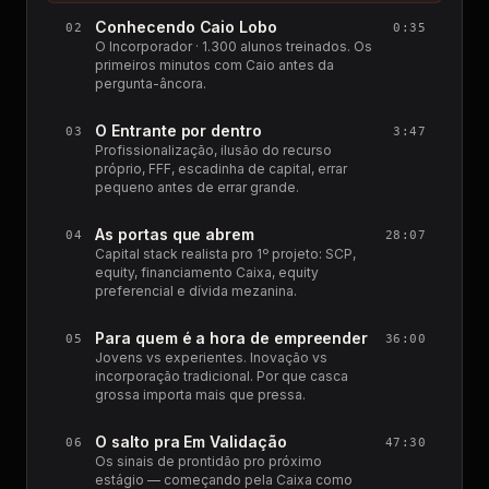
Conhecendo Caio Lobo
02
0:35
O Incorporador · 1.300 alunos treinados. Os
primeiros minutos com Caio antes da
pergunta-âncora.
O Entrante por dentro
03
3:47
Profissionalização, ilusão do recurso
próprio, FFF, escadinha de capital, errar
pequeno antes de errar grande.
As portas que abrem
04
28:07
Capital stack realista pro 1º projeto: SCP,
equity, financiamento Caixa, equity
preferencial e dívida mezanina.
Para quem é a hora de empreender
05
36:00
Jovens vs experientes. Inovação vs
incorporação tradicional. Por que casca
grossa importa mais que pressa.
O salto pra Em Validação
06
47:30
Os sinais de prontidão pro próximo
estágio — começando pela Caixa como