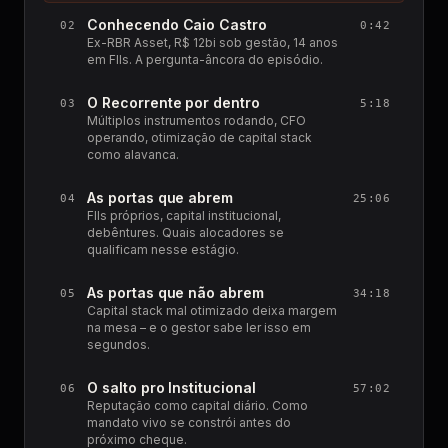
Conhecendo Caio Castro
02
0:42
Ex-RBR Asset, R$ 12bi sob gestão, 14 anos
em FIIs. A pergunta-âncora do episódio.
O Recorrente por dentro
03
5:18
Múltiplos instrumentos rodando, CFO
operando, otimização de capital stack
como alavanca.
As portas que abrem
04
25:06
FIIs próprios, capital institucional,
debêntures. Quais alocadores se
qualificam nesse estágio.
As portas que não abrem
05
34:18
Capital stack mal otimizado deixa margem
na mesa – e o gestor sabe ler isso em
segundos.
O salto pro Institucional
06
57:02
Reputação como capital diário. Como
mandato vivo se constrói antes do
próximo cheque.